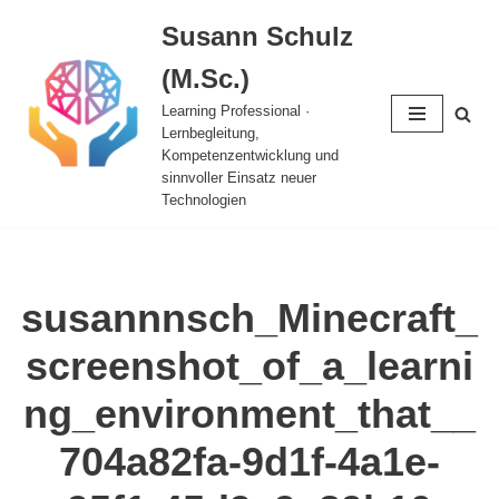
Susann Schulz
Zum
(M.Sc.)
Inhalt
springen
Learning Professional ·
Lernbegleitung,
Kompetenzentwicklung und
sinnvoller Einsatz neuer
Technologien
susannnsch_Minecraft_
screenshot_of_a_learni
ng_environment_that__
704a82fa-9d1f-4a1e-