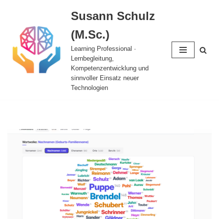
Susann Schulz
Zum
(M.Sc.)
Inhalt
springen
Learning Professional ·
Lernbegleitung,
Kompetenzentwicklung und
sinnvoller Einsatz neuer
Technologien