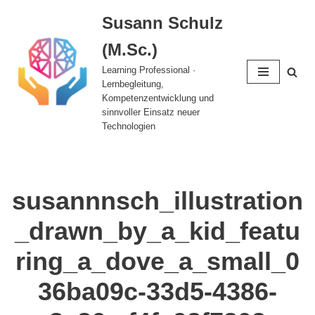
Susann Schulz
Zum
(M.Sc.)
Inhalt
springen
Learning Professional ·
Lernbegleitung,
Kompetenzentwicklung und
sinnvoller Einsatz neuer
Technologien
susannnsch_illustration
_drawn_by_a_kid_featu
ring_a_dove_a_small_0
36ba09c-33d5-4386-