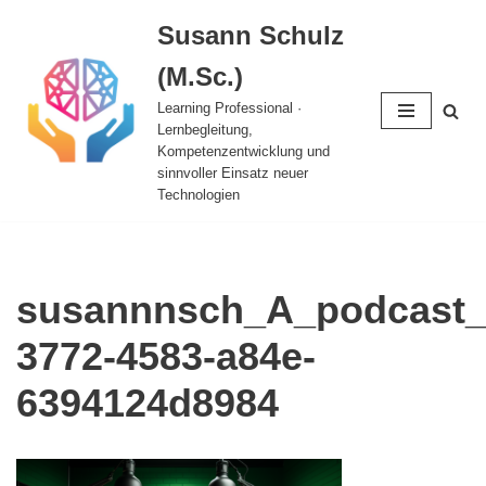
Susann Schulz
Zum
(M.Sc.)
Inhalt
springen
Learning Professional ·
Lernbegleitung,
Kompetenzentwicklung und
sinnvoller Einsatz neuer
Technologien
susannnsch_A_podcast_
3772-4583-a84e-
6394124d8984