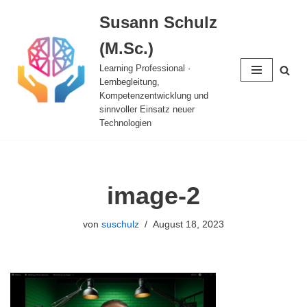
Susann Schulz
Zum
(M.Sc.)
Inhalt
springen
Learning Professional ·
Lernbegleitung,
Kompetenzentwicklung und
sinnvoller Einsatz neuer
Technologien
image-2
von
suschulz
August 18, 2023