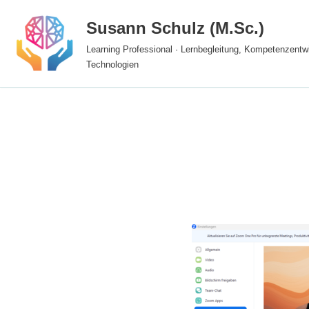
Susann Schulz (M.Sc.)
Zum
Learning Professional · Lernbegleitung, Kompetenzentwi
Inhalt
Technologien
springen