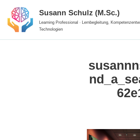
Susann Schulz (M.Sc.)
Zum
Learning Professional · Lernbegleitung, Kompetenzentwi
Inhalt
Technologien
springen
susannn
nd_a_se
62e