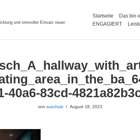
Startseite
Das bin i
cklung und sinnvoller Einsatz neuer
ENGAGIERT
Leis
sch_A_hallway_with_ar
ating_area_in_the_ba_6
1-40a6-83cd-4821a82b3c
von
suschulz
August 18, 2023