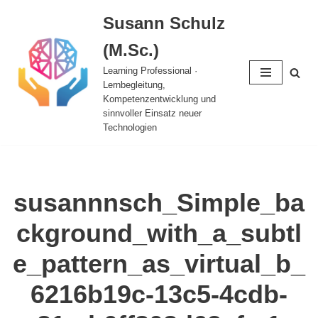
Susann Schulz
Zum
(M.Sc.)
Inhalt
springen
Learning Professional ·
Lernbegleitung,
Kompetenzentwicklung und
sinnvoller Einsatz neuer
Technologien
susannnsch_Simple_ba
ckground_with_a_subtl
e_pattern_as_virtual_b_
6216b19c-13c5-4cdb-